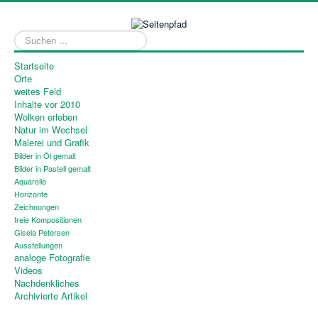
Suchen
...
Startseite
Orte
weites Feld
Inhalte vor 2010
Wolken erleben
Natur im Wechsel
Malerei und Grafik
Bilder in Öl gemalt
Bilder in Pastell gemalt
Aquarelle
Horizonte
Zeichnungen
freie Kompositionen
Gisela Petersen
Ausstellungen
analoge Fotografie
Videos
Nachdenkliches
Archivierte Artikel