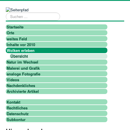
Suchen
...
Startseite
Orte
weites Feld
Inhalte vor 2010
Wolken erleben
Übersicht
Natur im Wechsel
Malerei und Grafik
analoge Fotografie
Videos
Nachdenkliches
Archivierte Artikel
Kontakt
Rechtliches
Datenschutz
Subkontur